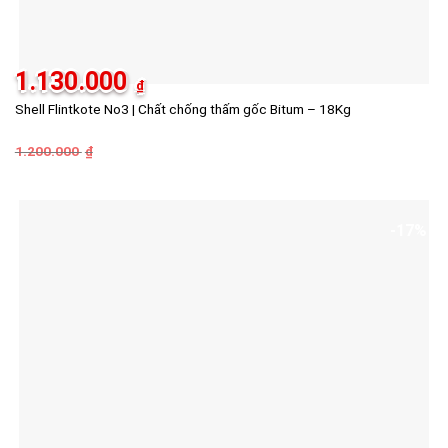
1.130.000
₫
Shell Flintkote No3 | Chất chống thấm gốc Bitum – 18Kg
1.200.000
Giá
Giá
₫
gốc
hiện
là:
tại
1.200.000 ₫.
là:
1.130.000 ₫.
-17%