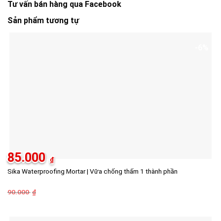
Tư vấn bán hàng qua Facebook
Sản phẩm tương tự
-6%
85.000
₫
Sika Waterproofing Mortar | Vữa chống thấm 1 thành phần
90.000
Giá
Giá
₫
gốc
hiện
là:
tại
90.000 ₫.
là:
85.000 ₫.