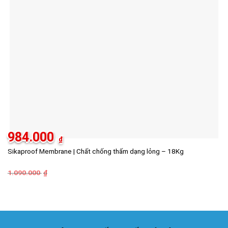
984.000
₫
Sikaproof Membrane | Chất chống thấm dạng lỏng – 18Kg
1.090.000
Giá
Giá
₫
gốc
hiện
là:
tại
1.090.000 ₫.
là:
984.000 ₫.