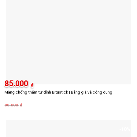
85.000
₫
Màng chống thấm tự dính Bitustick | Bảng giá và công dụng
88.000
Giá
Giá
₫
gốc
hiện
là:
tại
88.000 ₫.
là:
85.000 ₫.
-10%