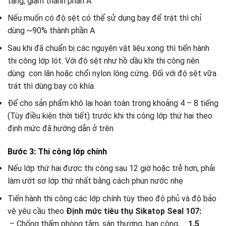
tăng, giảm thành phần A
Nếu muốn có độ sệt có thể sử dụng bay để trát thì chỉ
dùng ~90% thành phần A
Sau khi đã chuẩn bị các nguyên vật liệu xong thì tiến hành
thi công lớp lót. Với độ sệt như hồ dầu khi thi công nên
dùng con lăn hoặc chổi nylon lông cứng. Đối với độ sệt vữa
trát thì dùng bay có khía.
Để cho sản phẩm khô lại hoàn toàn trong khoảng 4 – 8 tiếng
(Tùy điều kiện thời tiết) trước khi thi công lớp thứ hai theo
định mức đã hướng dẫn ở trên
Bước 3: Thi công lớp chính
Nếu lớp thứ hai được thi công sau 12 giờ hoặc trễ hơn, phải
làm ướt sơ lớp thứ nhất bằng cách phun nước nhẹ
Tiến hành thi công các lớp chính tùy theo độ phủ và độ bảo
vệ yêu cầu theo
Định mức tiêu thụ Sikatop Seal 107:
​ – Chống thấm phòng tắm, sân thượng, ban công,…:
1.5