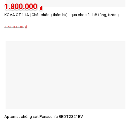
1.800.000
₫
KOVA CT-11A | Chất chống thấm hiệu quả cho sàn bê tông, tường
1.980.000
Giá
Giá
₫
gốc
hiện
là:
tại
1.980.000 ₫.
là:
1.800.000 ₫.
Aptomat chống sét Panasonic BBDT2321BV