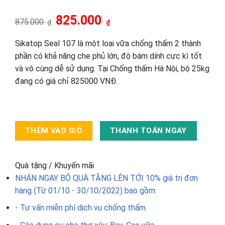
Giá
825.000
Giá
875.000
₫
₫
gốc
hiện
là:
tại
875.000 ₫.
là:
Sikatop Seal 107 là một loại vữa chống thấm 2 thành
825.000 ₫.
phần có khả năng che phủ lớn, độ bám dính cực kì tốt
và vô cùng dễ sử dụng. Tại Chống thấm Hà Nội, bộ 25kg
đang có giá chỉ 825000 VNĐ.
THÊM VÀO GIỎ
THANH TOÁN NGAY
Quà tặng / Khuyến mãi
NHẬN NGAY BỘ QUÀ TẶNG LÊN TỚI 10% giá trị đơn
hàng (Từ 01/10 - 30/10/2022) bao gồm:
- Tư vấn miễn phí dịch vụ chống thấm